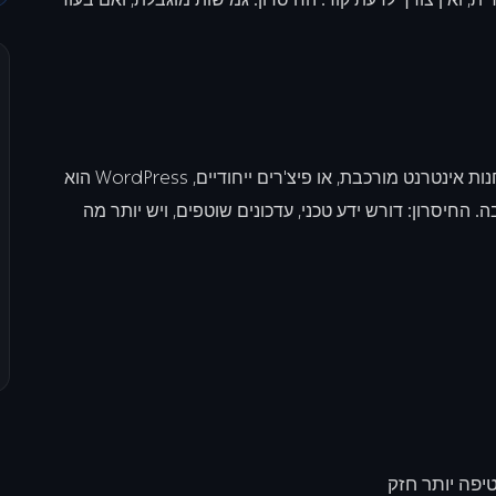
אם אתם רוצים שליטה מלאה על כל פיקסל, בלוג פעיל, חנות אינטרנט מורכבת, או פיצ'רים ייחודיים, WordPress הוא
 מסיבה טובה. החיסרון: דורש ידע טכני, עדכונים שוטפים, ויש יותר מה