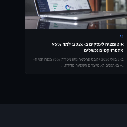
AI
אוטומציה לעסקים ב-2026: למה 95%
מהפרויקטים נכשלים
ב-2 ביולי 2026 גלובס פרסמה נתון מטריד: 95% מפרויקטי ה-
AI בארגונים לא מייצרים השפעה מדידה. ...
E3E Assistant
אונליין
היי! 👋 אני סוכן ה-AI של E3E, כאן כדי
לענות על כל שאלה.
איך אפשר לעזור לך?