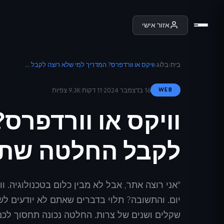
אזור אישי
בית
‹
בלוג
‹
וויקס או וורדפרס? המדריך למי שלא רוצה לקבל החלטה שתעלה לו יקר
16 בדצמבר 2024
·
11 דקות
·
9.3K
צפיות
WEB
וויקס או וורדפרס
לקבל החלטה שתעל
"אני רוצה אתר, אבל לא מבין כלום בטכנולוגיה. ו
יום. והתשובה? תלוי בדברים שאתם לא יודעים לש
שקלים ושנים של צרות. החלטה נכונה תחסוך לכ