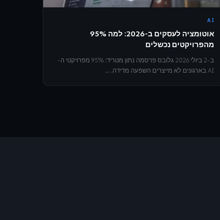
AI
אוטומציה לעסקים ב-2026: למה 95%
מהפרויקטים נכשלים
ב-2 ביולי 2026 גלובס פרסמה נתון מטריד: 95% מפרויקטי ה-
AI בארגונים לא מייצרים השפעה מדידה. ...
E3E Assistant
אונליין
היי! 👋 אני סוכן ה-AI של E3E, כאן כדי
לענות על כל שאלה.
איך אפשר לעזור לך?
11:54
הדגמה סוכן AI לעסק שלך