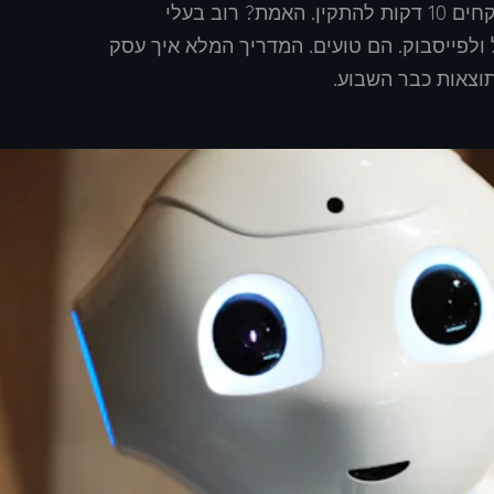
או השקעות של מיליונים. עם 3 כלים פשוטים שלוקחים 10 דקות להתקין. האמת? רוב בעלי
ן חושבים ש-AI זה רק לגוגל ולפייסבוק. הם טועים. המדריך המלא איך עסק