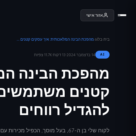
אזור אישי
בית
‹
בלוג
‹
מהפכת הבינה המלאכותית: איך עסקים קטנים משתמשים ב-בינה מלאכותית כדי להגדיל רווחים
14 בדצמבר 2024
·
13 דקות
·
11.7K
צפיות
AI
מהפכת הבינה המל
קטנים משתמשים ב
להגדיל רווחים
לקוח שלי בן ה-67, בעל מוסך, הכפיל