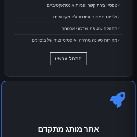
אונליין
טפסי יצירת קשר ופניות אינטראקטיביים
גלריות תמונות ופורטפוליו מקצועיים
היי! 👋 אני סוכן ה-AI של E3E, כאן כדי לענות
תחזוקה שוטפת ועדכוני אבטחה
על כל שאלה.
איך אפשר לעזור לך?
מהירות טעינה מהירה ואופטימיזציה של ביצועים
12:11
התחל עכשיו
הדגמה סוכן AI לעסק שלך
שאלון AI - גלה מה מתאים לעסק שלך
קבע פגישת ייעוץ חינם
אתר מותג מתקדם